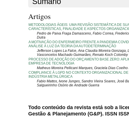
Sumário
Artigos
METODOLOGIAS ÁGEIS: UMA REVISÃO SISTEMÁTICA DE SU
CARACTERÍSTICAS, FINALIDADE E ASPECTOS ORGANIZACI
Pedro de Paiva Fraga Damasceno, Fabio Correa, Frederico 
Dutra
A MOTIVACÃO DO ENFERMEIRO FRENTE A PANDEMIA COVID
ANÁLISE À LUZ DA TEORIA DA AUTODETERMINAÇÃO
Jefferson Lopes La Falce, Ana Claudia Moreira Gonzaga, 
Vasconcelos Machado Guimarães, Renato Koch Colomby
PROCESSO DE ADOÇÃO DO ORÇAMENTO BASE ZERO: APL
EMPRESA DE TECNOLOGIA
Matheus Moreira Pellicani Marques, Graciela Dias Coelho
COMPLIANCE À LGPD NO CONTEXTO ORGANIZACIONAL DE
INDÚSTRIA METALÚRGICA
Fabio Mattos, Ivone Junges, Sandro Vieira Soares, José Ba
Salgueirinho Osório de Andrade Guerra
Todo conteúdo da revista está sob a lic
Gestão & Planejamento (G&P). ISSN ISS