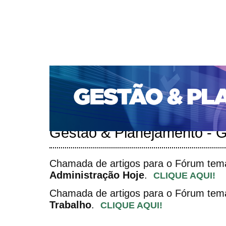
CAPA
SOBRE
ACESSO
CADASTRO
PESQ
PORTAL DE REVISTAS DA UNIFACS
SUBMISSÕES D
PARA SUBMISSÃO DE ARTIGOS
TUTORIAL PARA AV
Capa
v. 27, jan./dez. 2026
>
Gestão & Planejamento - 
Chamada de artigos para o Fórum tem
Administração Hoje
.
CLIQUE AQUI!
Chamada de artigos para o Fórum tem
Trabalho
.
CLIQUE AQUI!