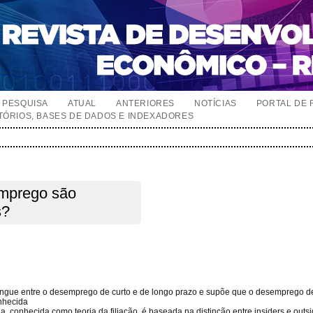
PESQUISA
ATUAL
ANTERIORES
NOTÍCIAS
PORTAL DE 
TÓRIOS, BASES DE DADOS E INDEXADORES
emprego são
s?
istingue entre o desemprego de curto e de longo prazo e supõe que o desemprego d
onhecida
a, conhecida como teoria da filiação, é baseada na distinção entre insiders e outs