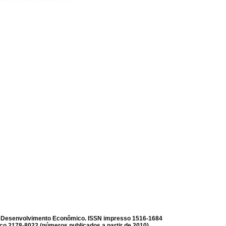
e Desenvolvimento Econômico.
ISSN impresso 1516-1684
ico 2178-8022 (números publicados a partir de 2010)