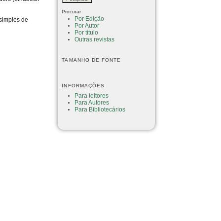
Procurar
Por Edição
 simples de
Por Autor
Por título
Outras revistas
TAMANHO DE FONTE
INFORMAÇÕES
Para leitores
Para Autores
Para Bibliotecários