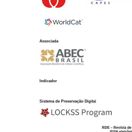
Associada
Indicador
Sistema de Preservação Digita
l
RDE – Revista d
ISSN eletrôn