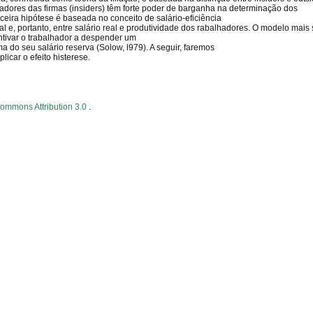
adores das firmas (insiders) têm forte poder de barganha na determinação dos
rceira hipótese é baseada no conceito de salário-eficiência
ial e, portanto, entre salário real e produtividade dos rabalhadores. O modelo mais
entivar o trabalhador a despender um
 do seu salário reserva (Solow, l979). A seguir, faremos
icar o efeito histerese.
Commons Attribution 3.0
.