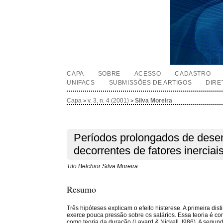
CAPA
SOBRE
ACESSO
CADASTRO
UNIFACS
SUBMISSÕES DE ARTIGOS
DIRE
Capa
v. 3, n. 4 (2001)
Silva Moreira
>
>
Períodos prolongados de des
decorrentes de fatores inerciai
Tito Belchior Silva Moreira
Resumo
Três hipóteses explicam o efeito histerese. A primeira d
exerce pouca pressão sobre os salários. Essa teoria é c
como teoria da duração (Layard & Nickell, l986). A segund