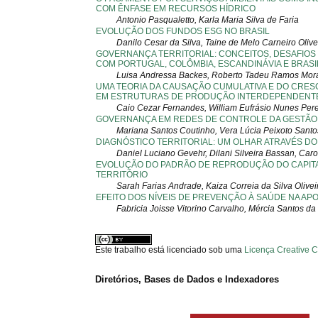
COM ÊNFASE EM RECURSOS HÍDRICO
Antonio Pasqualetto, Karla Maria Silva de Faria
EVOLUÇÃO DOS FUNDOS ESG NO BRASIL
Danilo Cesar da Silva, Taine de Melo Carneiro Olive
GOVERNANÇA TERRITORIAL: CONCEITOS, DESAFIOS
COM PORTUGAL, COLÔMBIA, ESCANDINÁVIA E BRASI
Luisa Andressa Backes, Roberto Tadeu Ramos Mor
UMA TEORIA DA CAUSAÇÃO CUMULATIVA E DO CRE
EM ESTRUTURAS DE PRODUÇÃO INTERDEPENDENT
Caio Cezar Fernandes, William Eufrásio Nunes Pere
GOVERNANÇA EM REDES DE CONTROLE DA GESTÃO
Mariana Santos Coutinho, Vera Lúcia Peixoto San
DIAGNÓSTICO TERRITORIAL: UM OLHAR ATRAVÉS D
Daniel Luciano Gevehr, Dilani Silveira Bassan, Caroli
EVOLUÇÃO DO PADRÃO DE REPRODUÇÃO DO CAPITAL
TERRITÓRIO
Sarah Farias Andrade, Kaiza Correia da Silva Olivei
EFEITO DOS NÍVEIS DE PREVENÇÃO À SAÚDE NA A
Fabricia Joisse Vitorino Carvalho, Mércia Santos da
Este trabalho está licenciado sob uma
Licença Creative 
Diretórios, Bases de Dados e Indexadores