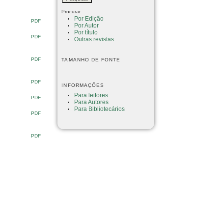
Procurar
Por Edição
PDF
Por Autor
Por título
PDF
Outras revistas
PDF
TAMANHO DE FONTE
PDF
INFORMAÇÕES
Para leitores
PDF
Para Autores
Para Bibliotecários
PDF
PDF