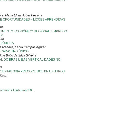
ira, Maria Elisa Huber Pessina
 E OPORTUNIDADES – LIÇÕES APRENDIDAS
L
ais
SCIMENTO ECONÔMICO REGIONAL: EMPREGO
ES
ira
 PÚBLICA
tos Mendes, Fabio Campos Aguiar
O CADASTRO ÚNICO
ne Britto da Silva Silveira
 DO BRASIL E AS VERTICALIDADES NO
ra
POSENTADORIA PRECOCE DOS BRASILEIROS
 Cruz
Commons Attribution 3.0
.