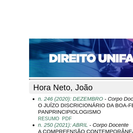
CAPA
SOBRE
ACESSO
CADASTRO
PESQ
NOTÍCIAS
EDIÇÕES DE Nº 1 A 100
WEBMAIL
Capa
Pesquisa
Perfil do autor
>
>
Perfil do autor
Hora Neto, João
n. 246 (2020): DEZEMBRO
- Corpo Doc
O JUÍZO DISCRICIONÁRIO DA BOA-F
PANPRINCIPIOLOGISMO
RESUMO
PDF
n. 250 (2021): ABRIL
- Corpo Docente
A COMPREENSÃO CONTEMPORÂNEA 