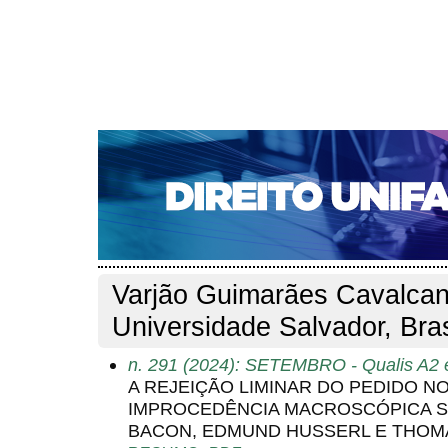
CAPA
SOBRE
ACESSO
CADASTRO
PESQ
NOTÍCIAS
EDIÇÕES DE Nº 1 A 100
WEBMAIL
Capa
Pesquisa
Perfil do autor
>
>
Perfil do autor
Varjão Guimarães Cavalcant
Universidade Salvador, Bras
n. 291 (2024): SETEMBRO - Qualis A2 
A REJEIÇÃO LIMINAR DO PEDIDO N
IMPROCEDÊNCIA MACROSCÓPICA SO
BACON, EDMUND HUSSERL E THOM