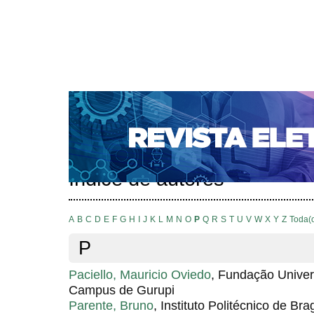
CAPA
SOBRE
ACESSO
CADASTRO
PESQ
NOTÍCIAS
SUBMISSÕES
PORTAL DE REVISTAS 
AUTORES
TUTORIAL PARA AVALIADORES
Capa
Pesquisa
Índice de autores
>
>
Índice de autores
A
B
C
D
E
F
G
H
I
J
K
L
M
N
O
P
Q
R
S
T
U
V
W
X
Y
Z
Toda(
P
Paciello, Mauricio Oviedo
, Fundação Univer
Campus de Gurupi
Parente, Bruno
, Instituto Politécnico de Br