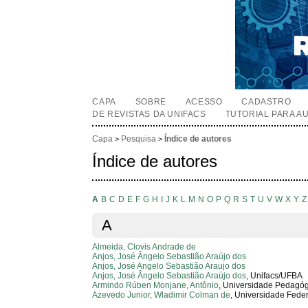
CAPA
SOBRE
ACESSO
CADASTRO
DE REVISTAS DA UNIFACS
TUTORIAL PARA A
Capa
Pesquisa
Índice de autores
>
>
Índice de autores
A
B
C
D
E
F
G
H
I
J
K
L
M
N
O
P
Q
R
S
T
U
V
W
X
Y
Z
A
Almeida, Clovis Andrade de
Anjos, José Ângelo Sebastião Araújo dos
Anjos, José Angelo Sebastião Araujo dos
Anjos, José Ângelo Sebastião Araújo dos
, Unifacs/UFBA
Armindo Rúben Monjane, Antônio
, Universidade Pedagó
Azevedo Junior, Wladimir Colman de
, Universidade Fede