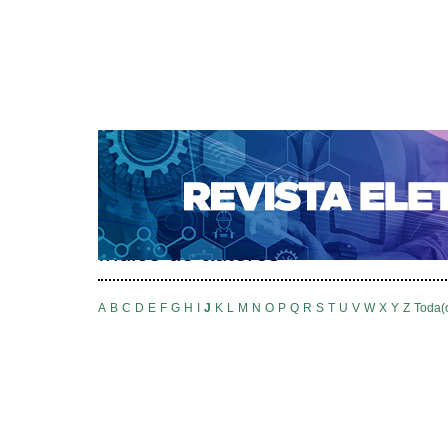
CAPA
SOBRE
ACESSO
CADASTRO
PESQ
NOTÍCIAS
SUBMISSÕES
PORTAL DE REVISTAS 
AUTORES
TUTORIAL PARA AVALIADORES
Capa
Pesquisa
Índice de autores
>
>
Índice de autores
A
B
C
D
E
F
G
H
I
J
K
L
M
N
O
P
Q
R
S
T
U
V
W
X
Y
Z
Toda(