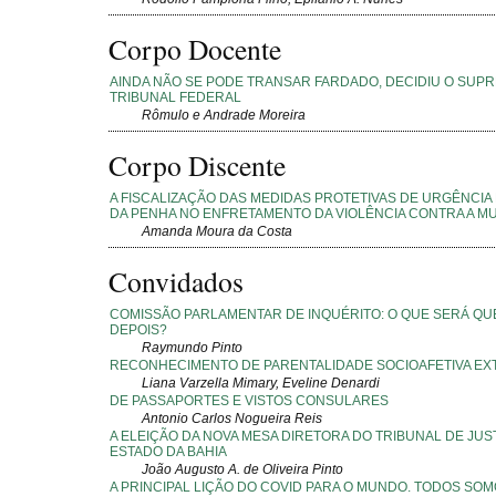
Corpo Docente
AINDA NÃO SE PODE TRANSAR FARDADO, DECIDIU O SUP
TRIBUNAL FEDERAL
Rômulo e Andrade Moreira
Corpo Discente
A FISCALIZAÇÃO DAS MEDIDAS PROTETIVAS DE URGÊNCIA 
DA PENHA NO ENFRETAMENTO DA VIOLÊNCIA CONTRA A M
Amanda Moura da Costa
Convidados
COMISSÃO PARLAMENTAR DE INQUÉRITO: O QUE SERÁ QU
DEPOIS?
Raymundo Pinto
RECONHECIMENTO DE PARENTALIDADE SOCIOAFETIVA EX
Liana Varzella Mimary, Eveline Denardi
DE PASSAPORTES E VISTOS CONSULARES
Antonio Carlos Nogueira Reis
A ELEIÇÃO DA NOVA MESA DIRETORA DO TRIBUNAL DE JUS
ESTADO DA BAHIA
João Augusto A. de Oliveira Pinto
A PRINCIPAL LIÇÃO DO COVID PARA O MUNDO. TODOS SO