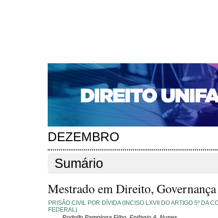
CAPA
SOBRE
ACESSO
CADASTRO
PESQ
NOTÍCIAS
EDIÇÕES DE Nº 1 A 100
WEBMAIL
Capa
Edições anteriores
n. 258 (2021)
>
>
n. 258 (2021)
DEZEMBRO
Sumário
Mestrado em Direito, Governança e
PRISÃO CIVIL POR DÍVIDA (INCISO LXVII DO ARTIGO 5º DA 
FEDERAL)
Rodolfo Pamplona Filho, Epifanio A. Nunes