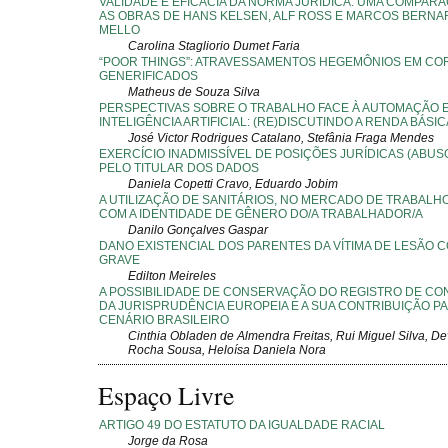
VALIDADE E EFICÁCIA DA NORMA JURÍDICA: UMA COMPAR
AS OBRAS DE HANS KELSEN, ALF ROSS E MARCOS BERNA
MELLO
Carolina Stagliorio Dumet Faria
“POOR THINGS”: ATRAVESSAMENTOS HEGEMÔNIOS EM CO
GENERIFICADOS
Matheus de Souza Silva
PERSPECTIVAS SOBRE O TRABALHO FACE À AUTOMAÇÃO E
INTELIGÊNCIA ARTIFICIAL: (RE)DISCUTINDO A RENDA BÁSIC
José Victor Rodrigues Catalano, Stefânia Fraga Mendes
EXERCÍCIO INADMISSÍVEL DE POSIÇÕES JURÍDICAS (ABUSO
PELO TITULAR DOS DADOS
Daniela Copetti Cravo, Eduardo Jobim
A UTILIZAÇÃO DE SANITÁRIOS, NO MERCADO DE TRABALH
COM A IDENTIDADE DE GÊNERO DO/A TRABALHADOR/A
Danilo Gonçalves Gaspar
DANO EXISTENCIAL DOS PARENTES DA VÍTIMA DE LESÃO
GRAVE
Edilton Meireles
A POSSIBILIDADE DE CONSERVAÇÃO DO REGISTRO DE CO
DA JURISPRUDÊNCIA EUROPEIA E A SUA CONTRIBUIÇÃO P
CENÁRIO BRASILEIRO
Cinthia Obladen de Almendra Freitas, Rui Miguel Silva, De
Rocha Sousa, Heloísa Daniela Nora
Espaço Livre
ARTIGO 49 DO ESTATUTO DA IGUALDADE RACIAL
Jorge da Rosa