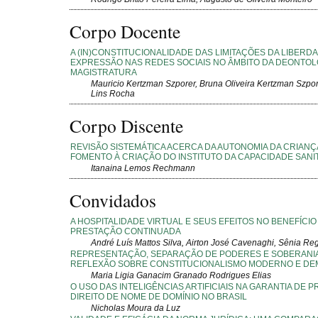
Corpo Docente
A (IN)CONSTITUCIONALIDADE DAS LIMITAÇÕES DA LIBERD
EXPRESSÃO NAS REDES SOCIAIS NO ÂMBITO DA DEONTOL
MAGISTRATURA
Mauricio Kertzman Szporer, Bruna Oliveira Kertzman Szpo
Lins Rocha
Corpo Discente
REVISÃO SISTEMÁTICA ACERCA DA AUTONOMIA DA CRIANÇ
FOMENTO À CRIAÇÃO DO INSTITUTO DA CAPACIDADE SANI
Itanaina Lemos Rechmann
Convidados
A HOSPITALIDADE VIRTUAL E SEUS EFEITOS NO BENEFÍCIO
PRESTAÇÃO CONTINUADA
André Luís Mattos Silva, Airton José Cavenaghi, Sênia Re
REPRESENTAÇÃO, SEPARAÇÃO DE PODERES E SOBERANIA
REFLEXÃO SOBRE CONSTITUCIONALISMO MODERNO E D
Maria Ligia Ganacim Granado Rodrigues Elias
O USO DAS INTELIGÊNCIAS ARTIFICIAIS NA GARANTIA DE 
DIREITO DE NOME DE DOMÍNIO NO BRASIL
Nicholas Moura da Luz