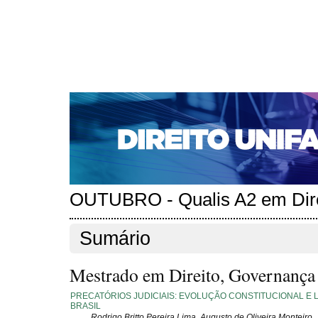
CAPA
SOBRE
ACESSO
CADASTRO
PESQ
NOTÍCIAS
EDIÇÕES DE Nº 1 A 100
WEBMAIL
Capa
Edições anteriores
n. 292 (2024)
>
>
n. 292 (2024)
OUTUBRO - Qualis A2 em Dire
Sumário
Mestrado em Direito, Governança e
PRECATÓRIOS JUDICIAIS: EVOLUÇÃO CONSTITUCIONAL E 
BRASIL
Rodrigo Britto Pereira Lima, Augusto de Oliveira Monteiro