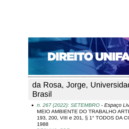
CAPA
SOBRE
ACESSO
CADASTRO
PESQ
NOTÍCIAS
EDIÇÕES DE Nº 1 A 100
WEBMAIL
Capa
Pesquisa
Perfil do autor
>
>
Perfil do autor
da Rosa, Jorge, Universida
Brasil
n. 267 (2022): SETEMBRO
- Espaço Li
MEIO AMBIENTE DO TRABALHO ARTIGO
193, 200, VIII e 201, § 1° TODOS D
1988