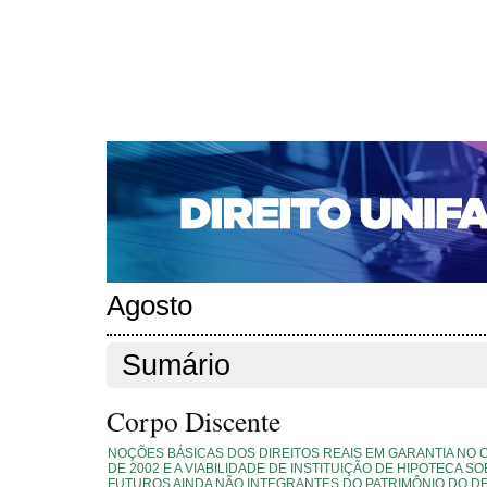
CAPA
SOBRE
ACESSO
CADASTRO
PESQ
NOTÍCIAS
EDIÇÕES DE Nº 1 A 100
WEBMAIL
Capa
Edições anteriores
n. 134 (2011)
>
>
n. 134 (2011)
Agosto
Sumário
Corpo Discente
NOÇÕES BÁSICAS DOS DIREITOS REAIS EM GARANTIA NO C
DE 2002 E A VIABILIDADE DE INSTITUIÇÃO DE HIPOTECA S
FUTUROS AINDA NÃO INTEGRANTES DO PATRIMÔNIO DO 