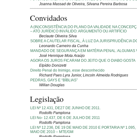
Joanna Massad de Oliveira, Silvana Pereira Barbosa
Convidados
A (IN)CONSISTÊNCIA DO PLANO DA VALIDADE NA CONCEP
– ATO JURÍDICO INVÁLIDO: ARGUMENTO OU ARTIFÍCIO
Beclaute Oliveira Silva
SOBRE A CAUTELAR FISCAL, À LUZ DA JURISPRUDÊNCIA D
Leonardo Carneiro da Cunha
MANDADO DE SEGURANÇA EM MATÉRIA PENAL: ALGUMAS 
José Henrique Mota Araújo
AGORA OS JUROS FICARAM DO JEITO QUE O DIABO GOSTA
Elpídio Donizetti
Direito Penal do Inimigo, esse desconhecido
Richard Paes Lyra Junior, Lincoln Almeida Rodrigues
PEDRAS, GAYS E “BÍBLIAS”
Willan Douglas
Legislação
LEI Nº 12.431, DE27 DE JUNHO DE 2011.
Rodolfo Pamplona
LEI No- 12.437, DE 6 DE JULHO DE 2011
Rodolfo Pamplona
LEI Nº 12.236, DE 19 DE MAIO DE 2010 E PORTARIA Nº 1.095,
MAIO DE 2010 – MTE/GM
Rodolfo Pamplona