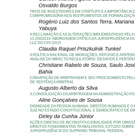
Osvaldo Burgos
TIPOS DE INVESTIDORES EM STARTUPS E A IMPORTÂNCIA 
COMPROMISSÓRIA NOS INSTRUMENTOS DE FORMALIZAÇÃ
Rogério Luiz dos Santos Terra, Marian
Yabuya
A RECLAMAÇÃO E AS ALTERAÇÕES IMPLEMENTADAS PELA L
13.256/2016: ABORDAGEM CRÍTICA DA JURISPRUDÊNCIA DO 
LUZ DO CPC/2015
Claudia Raquel Priszkulnik Tunkel
A POLÍTICA NACIONAL DE MIGRAÇÕES, REFÚGIO E APATRIDI
ANÁLISE DO IMPACTO REGULATÓRIO: DESAFIOS E PERSPE
Christiane Rabelo de Souza, Saulo José
Bahia
CONVENÇÃO DE ARBITRAGEM E SEU PROCEDIMENTO PE
DE SENTENÇA ARBITRAL
Augusto Alberto da Silva
A CONSOLIDAÇÃO DA ARBITRAGEM NA ADMINISTRAÇÃO PÚ
Aline Gonçalves de Sousa
DIGNIDADE DA PESSOA HUMANA, DIREITOS HUMANOS E O 
JUIZ NO ESTADO CONSTITUCIONAL E DEMOCRÁTICO DE DI
Dirley da Cunha Júnior
AÇÕES DIRETAS DE INCONSTITUCIONALIDADE POR OMISS
DIREITOS FUNDAMENTAIS TRABALHISTAS: ESTUDO SOBRE 
JURISPRUDÊNCIA DO SUPREMO TRIBUNAL FEDERAL