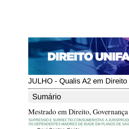
CAPA
SOBRE
ACESSO
CADASTRO
PESQ
NOTÍCIAS
EDIÇÕES DE Nº 1 A 100
WEBMAIL
Capa
Edições anteriores
n. 289 (2024)
>
>
n. 289 (2024)
JULHO - Qualis A2 em Direito
Sumário
Mestrado em Direito, Governança e
SUPRESSIO E SURRECTIO CONSUMERISTAS: A JURISPRUD
OS DEPENDENTES MAIORES DE IDADE EM PLANOS DE SA