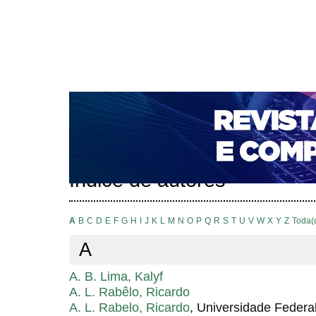
CAPA
SOBRE
ACESSO
CADASTRO
PESQ
NOTÍCIAS
PORTAL DE REVISTAS DA UNIFACS
T
PARA AVALIADORES
NOVA SUBMISSÃO
DOCUM
Capa
Pesquisa
Índice de autores
>
>
Índice de autores
A
B
C
D
E
F
G
H
I
J
K
L
M
N
O
P
Q
R
S
T
U
V
W
X
Y
Z
Toda(
A
A. B. Lima, Kalyf
A. L. Rabêlo, Ricardo
A. L. Rabelo, Ricardo
, Universidade Federal