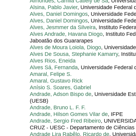
Almondes, Camila Catiely de Sá
, Universid
Alsina, Pablo Javier
, Universidade Federal 
Alves, Daniel Domingos
, Universidade Fede
Alves, Daniel Domingos
, Universidade Fed
Alves, Jesmmer da Silveira
, Instituto Fede
Alves Andrade, Havana Diogo
, Instituto F
Jaboatão dos Guararapes
Alves de Moura Loiola, Diogo
, Universidad
Alves De Sousa, Stephanie Kamarry
, Insti
Alves Rios, Eneida
Alves Sá, Fernanda
, Universidade Federal 
Amaral, Felipe S.
Amaral, Gustavo Rick
Anísio S. Soares, Gabriel
Andrade, Adson Bispo de
, Universidade Es
(UESB)
Andrade, Bruno L. F. F.
Andrade, Hilson Gomes Vilar de
, IFPE
Andrade, Sergio Fred Ribeiro
, UNIVERSID
CRUZ - UESC - Departamento de Ciências 
Andrade Lira Rabêlo, Ricardo de
, Universi