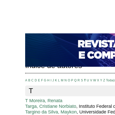
CAPA
SOBRE
ACESSO
CADASTRO
PESQ
NOTÍCIAS
PORTAL DE REVISTAS DA UNIFACS
T
PARA AVALIADORES
NOVA SUBMISSÃO
DOCUM
Capa
Pesquisa
Índice de autores
>
>
Índice de autores
A
B
C
D
E
F
G
H
I
J
K
L
M
N
O
P
Q
R
S
T
U
V
W
X
Y
Z
Toda(
T
T Moreira, Renata
Targa, Cristiane Norbiato
, Instituto Federal
Targino da Silva, Maykon
, Universidade Fe