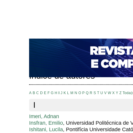
CAPA
SOBRE
ACESSO
CADASTRO
PESQ
NOTÍCIAS
PORTAL DE REVISTAS DA UNIFACS
T
PARA AVALIADORES
NOVA SUBMISSÃO
DOCUM
Capa
Pesquisa
Índice de autores
>
>
Índice de autores
A
B
C
D
E
F
G
H
I
J
K
L
M
N
O
P
Q
R
S
T
U
V
W
X
Y
Z
Toda(
I
Imeri, Adnan
Insfran, Emilio
, Universidad Politécnica de 
Ishitani, Lucila
, Pontifícia Universidade Cat