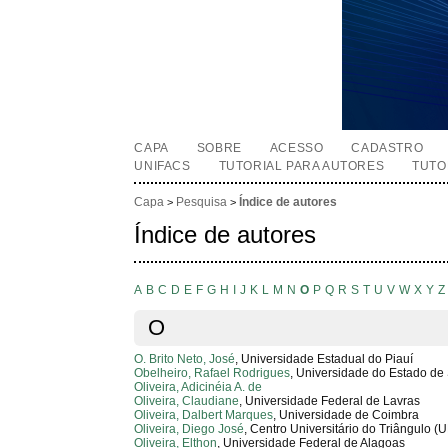
CAPA
SOBRE
ACESSO
CADASTRO
UNIFACS
TUTORIAL PARA AUTORES
TUTO
Capa
Pesquisa
Índice de autores
>
>
Índice de autores
A
B
C
D
E
F
G
H
I
J
K
L
M
N
O
P
Q
R
S
T
U
V
W
X
Y
Z
O
O. Brito Neto, José
, Universidade Estadual do Piauí
Obelheiro, Rafael Rodrigues
, Universidade do Estado de
Oliveira, Adicinéia A. de
Oliveira, Claudiane
, Universidade Federal de Lavras
Oliveira, Dalbert Marques
, Universidade de Coimbra
Oliveira, Diego José
, Centro Universitário do Triângulo (
Oliveira, Elthon
, Universidade Federal de Alagoas