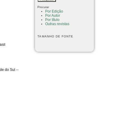
Procurar
Por Edição
Por Autor
Por título
Outras revistas
TAMANHO DE FONTE
asil
de do Sul --