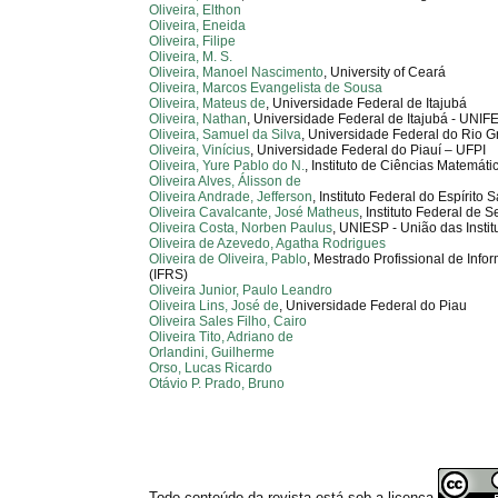
Oliveira, Elthon
Oliveira, Eneida
Oliveira, Filipe
Oliveira, M. S.
Oliveira, Manoel Nascimento
, University of Ceará
Oliveira, Marcos Evangelista de Sousa
Oliveira, Mateus de
, Universidade Federal de Itajubá
Oliveira, Nathan
, Universidade Federal de Itajubá - UNIFE
Oliveira, Samuel da Silva
, Universidade Federal do Rio 
Oliveira, Vinícius
, Universidade Federal do Piauí – UFPI
Oliveira, Yure Pablo do N.
, Instituto de Ciências Matemá
Oliveira Alves, Álisson de
Oliveira Andrade, Jefferson
, Instituto Federal do Espírito 
Oliveira Cavalcante, José Matheus
, Instituto Federal de 
Oliveira Costa, Norben Paulus
, UNIESP - União das Insti
Oliveira de Azevedo, Agatha Rodrigues
Oliveira de Oliveira, Pablo
, Mestrado Profissional de Info
(IFRS)
Oliveira Junior, Paulo Leandro
Oliveira Lins, José de
, Universidade Federal do Piau
Oliveira Sales Filho, Cairo
Oliveira Tito, Adriano de
Orlandini, Guilherme
Orso, Lucas Ricardo
Otávio P. Prado, Bruno
Todo conteúdo da revista está sob a licença