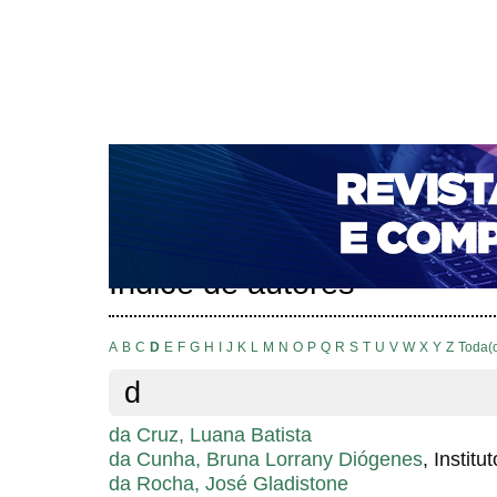
CAPA
SOBRE
ACESSO
CADASTRO
PESQ
NOTÍCIAS
PORTAL DE REVISTAS DA UNIFACS
T
PARA AVALIADORES
NOVA SUBMISSÃO
DOCUM
Capa
Pesquisa
Índice de autores
>
>
Índice de autores
A
B
C
D
E
F
G
H
I
J
K
L
M
N
O
P
Q
R
S
T
U
V
W
X
Y
Z
Toda(
d
da Cruz, Luana Batista
da Cunha, Bruna Lorrany Diógenes
, Instit
da Rocha, José Gladistone