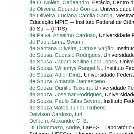
de O. Nolêto, Carleandro
, Estácio, Centro 
de Oliveira, Eduardo Gomes
, Universidade 
de Oliveira, Luciana Camila Garcia
, Mestrad
Educação MPIE -– Instituto Federal de Ciê
do Sul -- (IFRS)
de Paiva, Anselmo Cardoso
, Universidade
de Paula Lima, Swami
de Santana Oliveira, Catuxe Varjão
, Instit
de Sousa, Eudasio Rodrigues
, Universidad
de Sousa, Janara Kalline Leal Lopes
, Unive
de Sousa, Willamys Rangel N.
, Instituto Fe
de Souza, Adler Diniz
, Universidade Federal
de Souza, Amanda Damasceno
de Souza, Danillo Teixeira
, Universidade Fe
de Souza, Josemar Rodrigues
, Universida
de Souza, Paulo Silas Severo
, Instituto Fe
de Souza Matos Junior, Rubens
Deivison Cardoso, Iuri
Delbem, Alexandre C. B.
Di Thommazo, Andre
, LaPES - Laboratório
Software UFSCar - Universidade Federal de 