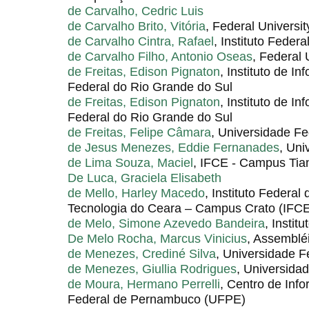
de Carvalho, Cedric Luis
de Carvalho Brito, Vitória
, Federal Universit
de Carvalho Cintra, Rafael
, Instituto Feder
de Carvalho Filho, Antonio Oseas
, Federal 
de Freitas, Edison Pignaton
, Instituto de I
Federal do Rio Grande do Sul
de Freitas, Edison Pignaton
, Instituto de 
Federal do Rio Grande do Sul
de Freitas, Felipe Câmara
, Universidade F
de Jesus Menezes, Eddie Fernanades
, Uni
de Lima Souza, Maciel
, IFCE - Campus Tia
De Luca, Graciela Elisabeth
de Mello, Harley Macedo
, Instituto Federa
Tecnologia do Ceara – Campus Crato (IFC
de Melo, Simone Azevedo Bandeira
, Insti
De Melo Rocha, Marcus Vinicius
, Assemblé
de Menezes, Crediné Silva
, Universidade F
de Menezes, Giullia Rodrigues
, Universida
de Moura, Hermano Perrelli
, Centro de Info
Federal de Pernambuco (UFPE)