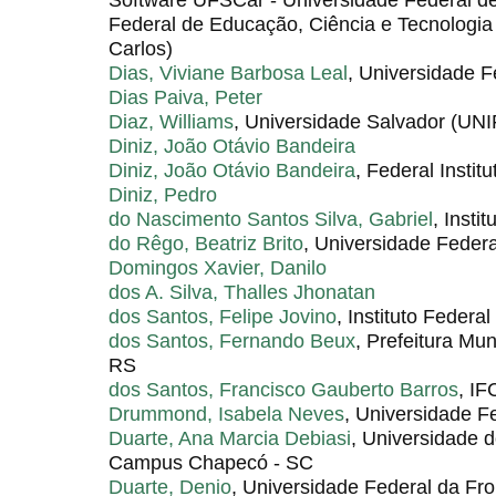
Federal de Educação, Ciência e Tecnologi
Carlos)
Dias, Viviane Barbosa Leal
, Universidade F
Dias Paiva, Peter
Diaz, Williams
, Universidade Salvador (UN
Diniz, João Otávio Bandeira
Diniz, João Otávio Bandeira
, Federal Instit
Diniz, Pedro
do Nascimento Santos Silva, Gabriel
, Insti
do Rêgo, Beatriz Brito
, Universidade Feder
Domingos Xavier, Danilo
dos A. Silva, Thalles Jhonatan
dos Santos, Felipe Jovino
, Instituto Federa
dos Santos, Fernando Beux
, Prefeitura Mu
RS
dos Santos, Francisco Gauberto Barros
, IF
Drummond, Isabela Neves
, Universidade Fe
Duarte, Ana Marcia Debiasi
, Universidade 
Campus Chapecó - SC
Duarte, Denio
, Universidade Federal da F