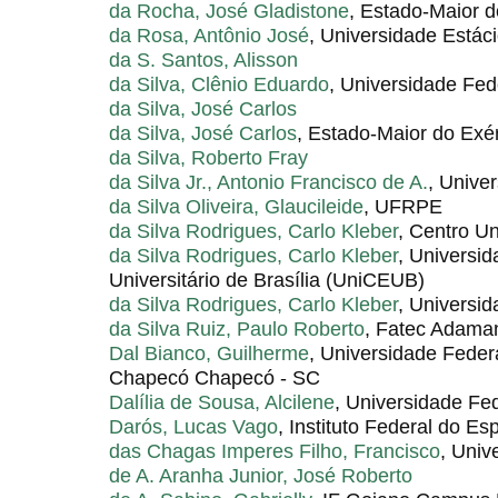
da Rocha, José Gladistone
, Estado-Maior do
da Rosa, Antônio José
, Universidade Estác
da S. Santos, Alisson
da Silva, Clênio Eduardo
, Universidade Fed
da Silva, José Carlos
da Silva, José Carlos
, Estado-Maior do Exérc
da Silva, Roberto Fray
da Silva Jr., Antonio Francisco de A.
, Unive
da Silva Oliveira, Glaucileide
, UFRPE
da Silva Rodrigues, Carlo Kleber
, Centro Un
da Silva Rodrigues, Carlo Kleber
, Universid
Universitário de Brasília (UniCEUB)
da Silva Rodrigues, Carlo Kleber
, Universi
da Silva Ruiz, Paulo Roberto
, Fatec Adama
Dal Bianco, Guilherme
, Universidade Feder
Chapecó Chapecó - SC
Dalília de Sousa, Alcilene
, Universidade Fed
Darós, Lucas Vago
, Instituto Federal do Es
das Chagas Imperes Filho, Francisco
, Univ
de A. Aranha Junior, José Roberto