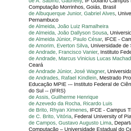
de A. Sabino, Gabrielly
, IF Goiano Campus 
Computação Morrinhos, Goiás, Brasil
de Albuquerque Junior, Gabriel Alves
, Univ
Pernambuco
de Almeida, João Luiz Ramalheira
de Almeida, João Dallyson Sousa
, Univers
de Almeida Júnior, Paulo César
, IFCE - Ca
de Amorim, Everton Silva
, Universidade de
de Andrade, Francisco Vanier
, Instituto Fe
de Andrade, Marcus Vinicius Lucas Macha
Ceará
de Andrade Júnior, José Wagner
, Universid
de Andrades, Rafael Kindlein
, Mestrado Pro
Educação MPIE -– Instituto Federal de Ciê
do Sul -- (IFRS)
de Assis, Guilherme Henrique
de Azevedo da Rocha, Ricardo Luis
de Brito, Rhyan Ximenes
, IFCE - Campus T
de C. Brito, Vitória
, Federal University of Pi
de Campos, Gustavo Augusto Lima
, Depar
Computação – Universidade Estadual do C