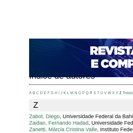
CAPA
SOBRE
ACESSO
CADASTRO
PESQ
NOTÍCIAS
PORTAL DE REVISTAS DA UNIFACS
T
PARA AVALIADORES
NOVA SUBMISSÃO
DOCUM
Capa
Pesquisa
Índice de autores
>
>
Índice de autores
A
B
C
D
E
F
G
H
I
J
K
L
M
N
O
P
Q
R
S
T
U
V
W
X
Y
Z
Toda(
Z
Zabot, Diego
, Universidade Federal da Bah
Zaidan, Fernando Hadad
, Universidade Fe
Zanetti, Márcia Cristina Valle
, Instituto Fed