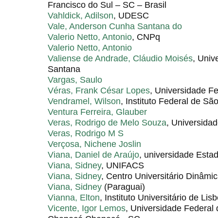
Francisco do Sul – SC – Brasil
Vahldick, Adilson
, UDESC
Vale, Anderson Cunha Santana do
Valerio Netto, Antonio
, CNPq
Valerio Netto, Antonio
Valiense de Andrade, Cláudio Moisés
, Univ
Santana
Vargas, Saulo
Véras, Frank César Lopes
, Universidade F
Vendramel, Wilson
, Instituto Federal de Sã
Ventura Ferreira, Glauber
Veras, Rodrigo de Melo Souza
, Universidad
Veras, Rodrigo M S
Verçosa, Nichene Joslin
Viana, Daniel de Araújo
, universidade Esta
Viana, Sidney
, UNIFACS
Viana, Sidney
, Centro Universitário Dinâmi
Viana, Sidney
(Paraguai)
Vianna, Elton
, Instituto Universitário de Lis
Vicente, Igor Lemos
, Universidade Federal