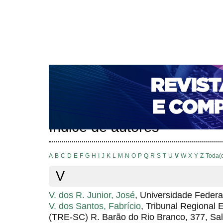
CAPA
SOBRE
ACESSO
CADASTRO
PESQ
NOTÍCIAS
PORTAL DE REVISTAS DA UNIFACS
T
PARA AVALIADORES
NOVA SUBMISSÃO
DOCUM
Capa
Pesquisa
Índice de autores
>
>
Índice de autores
A
B
C
D
E
F
G
H
I
J
K
L
M
N
O
P
Q
R
S
T
U
V
W
X
Y
Z
Toda(
V
V. dos R. Junior, José
, Universidade Federa
V. dos Santos, Fabrício
, Tribunal Regional E
(TRE-SC) R. Barão do Rio Branco, 377, Sa