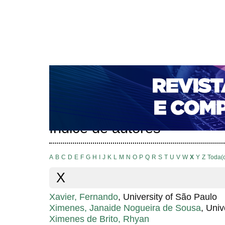
CAPA
SOBRE
ACESSO
CADASTRO
PESQ
NOTÍCIAS
PORTAL DE REVISTAS DA UNIFACS
T
PARA AVALIADORES
NOVA SUBMISSÃO
DOCUM
Capa
Pesquisa
Índice de autores
>
>
Índice de autores
A
B
C
D
E
F
G
H
I
J
K
L
M
N
O
P
Q
R
S
T
U
V
W
X
Y
Z
Toda(
X
Xavier, Fernando
, University of São Paulo
Ximenes, Janaide Nogueira de Sousa
, Uni
Ximenes de Brito, Rhyan