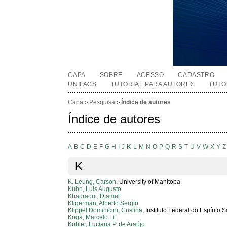
CAPA
SOBRE
ACESSO
CADASTRO
UNIFACS
TUTORIAL PARA AUTORES
TUTO
Capa
Pesquisa
Índice de autores
>
>
Índice de autores
A
B
C
D
E
F
G
H
I
J
K
L
M
N
O
P
Q
R
S
T
U
V
W
X
Y
Z
K
K. Leung, Carson
, University of Manitoba
Kühn, Luis Augusto
Khadraoui, Djamel
Kligerman, Alberto Sergio
Klippel Dominicini, Cristina
, Instituto Federal do Espírito 
Koga, Marcelo Li
Kohler, Luciana P. de Araújo