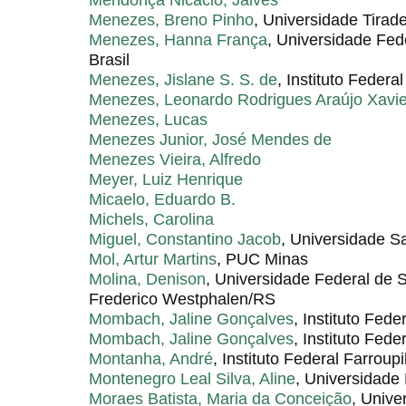
Menezes, Breno Pinho
, Universidade Tirad
Menezes, Hanna França
, Universidade Fe
Brasil
Menezes, Jislane S. S. de
, Instituto Federa
Menezes, Leonardo Rodrigues Araújo Xavie
Menezes, Lucas
Menezes Junior, José Mendes de
Menezes Vieira, Alfredo
Meyer, Luiz Henrique
Micaelo, Eduardo B.
Michels, Carolina
Miguel, Constantino Jacob
, Universidade Sa
Mol, Artur Martins
, PUC Minas
Molina, Denison
, Universidade Federal de
Frederico Westphalen/RS
Mombach, Jaline Gonçalves
, Instituto Fede
Mombach, Jaline Gonçalves
, Instituto Feder
Montanha, André
, Instituto Federal Farroupi
Montenegro Leal Silva, Aline
, Universidade
Moraes Batista, Maria da Conceição
, Unive