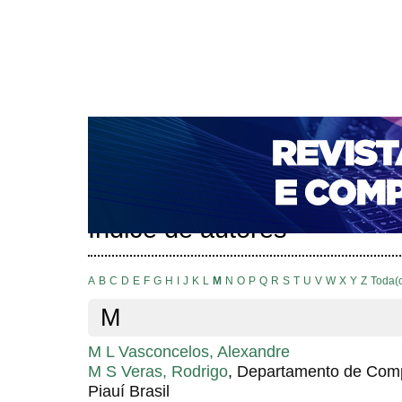
CAPA
SOBRE
ACESSO
CADASTRO
PESQ
NOTÍCIAS
PORTAL DE REVISTAS DA UNIFACS
T
PARA AVALIADORES
NOVA SUBMISSÃO
DOCUM
Capa
Pesquisa
Índice de autores
>
>
Índice de autores
A
B
C
D
E
F
G
H
I
J
K
L
M
N
O
P
Q
R
S
T
U
V
W
X
Y
Z
Toda(
M
M L Vasconcelos, Alexandre
M S Veras, Rodrigo
, Departamento de Comp
Piauí Brasil