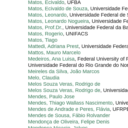
Matos, Ecivaldo
, UFBA
Matos, Ecivaldo de Souza
, Universidade F
Matos, Leonardo
, Universidade Federal de
Matos, Leonardo Nogueira
, Universidade F
Matos, Prof.Dr.
, Universidade Federal da B
Matos, Rogerio
, UNIFACS
Matos, Tiago
Mattedi, Adriana Prest
, Universidade Federa
Mattos, Mauro Marcelo
Medeiros, Ana Luisa
, Federal University of
Universidade Federal do Rio Grande do Nor
Meireles da Silva, João Marcos
Melo, Claudia
Melos Souza Veras, Rodrigo de
Melos Souza Veras, Rodrigo de
, Universid
Mendes, Paulo Jose
Mendes, Thiago Wallass Nascimento
, Univ
Mendes de Andrade e Peres, Flávia
, UFRP
Mendes de Sousa, Fábio Rolvander
Mendonça de Oliveira, Felipe Denis
Mendonça Nicacio, Jalves