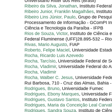
Universitário Ritter dos Reis (Brasil)
Ribeiro da Silva, Jonathan
, Instituto Federa
Ribeiro Junior, Franklin Magalhães
, Institu
Ribeiro Lins Júnior, Paulo
, Grupo de Pesqu
Processamento de Informação - GComPI Ins
Ciência e Tecnologia da Paraíba - IFPB
Rios de Souza, Victor
, Instituto de Ciência
Federal Fluminense (UFF)28.895-532 – Rio 
Rivas, Mario Augusto
, FIAP
Roberto, Felipe Maciel
, Universidade Estad
Rocha, Ricardo Luis Azevedo
Rocha, Tarcísio
, Universidade Federal de S
Rocha, Vladimir
, Universidade Federal do
Rocha, Vladimir
Rocha, Walber C. Jesus
, Universidade Fed
Rui Barbosa, 710 - Cruz das Almas, Bahia - 
Rodrigues, Bruno
, Universidade Fumec
Rodrigues, Ebony Marques
, Universidade 
Rodrigues, Gustavo Santos
, Instituto Fede
Rodrigues, Maria da Conceição Leal Carva
Rodrigues, Sandra Souza
, Instituto de Ciê