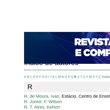
CAPA
SOBRE
ACESSO
CADASTRO
PESQ
NOTÍCIAS
PORTAL DE REVISTAS DA UNIFACS
T
PARA AVALIADORES
NOVA SUBMISSÃO
DOCUM
Capa
Pesquisa
Índice de autores
>
>
Índice de autores
A
B
C
D
E
F
G
H
I
J
K
L
M
N
O
P
Q
R
S
T
U
V
W
X
Y
Z
Toda(
R
R. de Moura, Ivan
, Estácio, Centro de Ensi
R. Junior, F. Wilson
R. T. Aires, Kelson