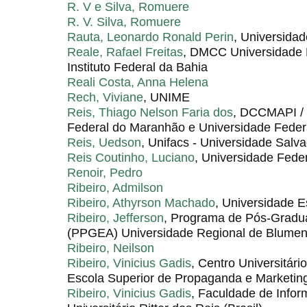
R. V e Silva, Romuere
R. V. Silva, Romuere
Rauta, Leonardo Ronald Perin
, Universidad
Reale, Rafael Freitas
, DMCC Universidade 
Instituto Federal da Bahia
Reali Costa, Anna Helena
Rech, Viviane
, UNIME
Reis, Thiago Nelson Faria dos
, DCCMAPI / 
Federal do Maranhão e Universidade Federa
Reis, Uedson
, Unifacs - Universidade Salv
Reis Coutinho, Luciano
, Universidade Fede
Renoir, Pedro
Ribeiro, Admilson
Ribeiro, Athyrson Machado
, Universidade E
Ribeiro, Jefferson
, Programa de Pós-Gradu
(PPGEA) Universidade Regional de Blumen
Ribeiro, Neilson
Ribeiro, Vinicius Gadis
, Centro Universitár
Escola Superior de Propaganda e Marketi
Ribeiro, Vinicius Gadis
, Faculdade de Inform