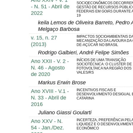
SOCIOECONÔMICOS DECORREN
- N. 51 - Abril de
GESTÃO DE RECURSOS PÚBLIC
FEDERAIS EM GOIÁS DURANTE A
2022
19
keila Lemos de Oliveira Barreto, Pedro 
Melgaço Barbosa
v. 15, n. 27
IMPACTOS SOCIOAMBIENTAIS D
MECANIZAÇÃO DA LAVOURA DA 
(2013)
DE-AÇÚCAR NO BRASIL
Rodrigo Galbieri, André Felipe Simões
Ano XXII - V. 2 -
INÍCIOS DE UMA TRANSIÇÃO
SOCIOTÉCNICA: O CLUSTER DE
N. 46 - Agosto
FOTOVOLTAICA NA REGIÃO DOS
VALES/RS
de 2020
Markus Erwin Brose
Ano XVIII - V.1 -
INCENTIVOS FISCAIS E
DESENVOLVIMENTO DESIGUAL 
N. 33 - Abril de
CATARINA
2016
Juliano Giassi Goularti
Ano XXV - N.
INCERTEZA, PREFERÊNCIA PEL
LIQUIDEZ E O DESENVOLVIMEN
54 - Jan./Dez.
ECONÔMICO