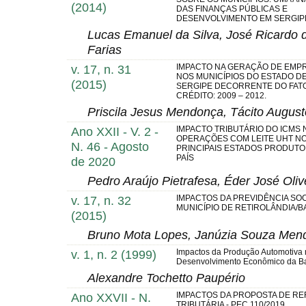
(2014)
DAS FINANÇAS PÚBLICAS E
DESENVOLVIMENTO EM SERGIP
Lucas Emanuel da Silva, José Ricardo 
Farias
v. 17, n. 31
IMPACTO NA GERAÇÃO DE EMP
NOS MUNICÍPIOS DO ESTADO D
(2015)
SERGIPE DECORRENTE DO FAT
CRÉDITO: 2009 – 2012.
Priscila Jesus Mendonça, Tácito August
Ano XXII - V. 2 -
IMPACTO TRIBUTÁRIO DO ICMS 
OPERAÇÕES COM LEITE UHT N
N. 46 - Agosto
PRINCIPAIS ESTADOS PRODUT
PAÍS
de 2020
Pedro Araújo Pietrafesa, Éder José Oliv
v. 17, n. 32
IMPACTOS DA PREVIDÊNCIA SOC
MUNICÍPIO DE RETIROLÂNDIA/B
(2015)
Bruno Mota Lopes, Janúzia Souza Mende
v. 1, n. 2 (1999)
Impactos da Produção Automotiva
Desenvolvimento Econômico da B
Alexandre Tochetto Paupério
Ano XXVII - N.
IMPACTOS DA PROPOSTA DE R
TRIBUTÁRIA - PEC 110/2019