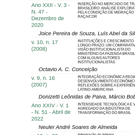
Ano XXII - V. 3 -
INSERÇÃO NO MERCADO DE T
BRASILEIRO: ANÁLISE EXPLORA
N. 47 -
PELA CONDIÇÃO DE MIGRAÇÃO 
RAÇA/COR
Dezembro de
2020
Joice Pereira de Souza, Luís Abel da Sil
v. 10, n. 17
INSTITUIÇÕES E CRESCIMENTO
LONGO PRAZO: UM COMPARATI
(2008)
VISÃO INSTITUCIONALISTA DO
MINISTÉRIO DA FAZENDA BRASI
COM ALGUNS AUTORES
INSTITUCIONALISTAS
Octavio A. C. Conceição
v. 9, n. 16
INTEGRAÇÃO ECONÔMICA REGI
DESENVOLVIMENTO ECONÔMIC
(2007)
REFLEXÕES SOBRE A EXPERIÊN
LATINO-AMERICANA
Donizetti Leônidas de Paiva, Márcio Bo
Ano XXIV - V. 1
INTENSIDADE TECNOLÓGICA E 
AGREGADO DA INDÚSTRIA DE
- N. 51 - Abril de
TRANSFORMAÇÃO DO BRASIL
2022
Neuler André Soares de Almeida
Intergração do Interior