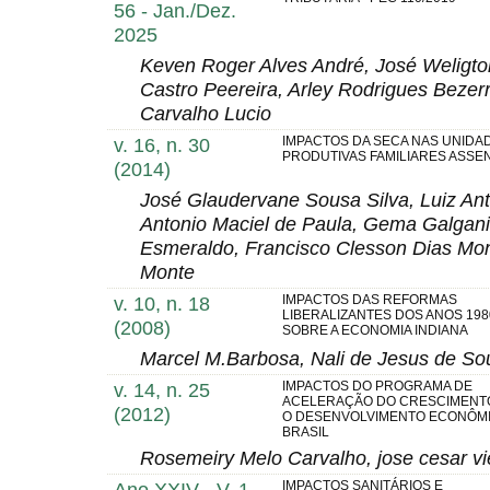
56 - Jan./Dez.
2025
Keven Roger Alves André, José Weligto
Castro Peereira, Arley Rodrigues Beze
Carvalho Lucio
v. 16, n. 30
IMPACTOS DA SECA NAS UNIDA
PRODUTIVAS FAMILIARES ASSE
(2014)
José Glaudervane Sousa Silva, Luiz Ant
Antonio Maciel de Paula, Gema Galgan
Esmeraldo, Francisco Clesson Dias Mon
Monte
v. 10, n. 18
IMPACTOS DAS REFORMAS
LIBERALIZANTES DOS ANOS 198
(2008)
SOBRE A ECONOMIA INDIANA
Marcel M.Barbosa, Nali de Jesus de So
v. 14, n. 25
IMPACTOS DO PROGRAMA DE
ACELERAÇÃO DO CRESCIMENT
(2012)
O DESENVOLVIMENTO ECONÔM
BRASIL
Rosemeiry Melo Carvalho, jose cesar vie
Ano XXIV - V. 1
IMPACTOS SANITÁRIOS E