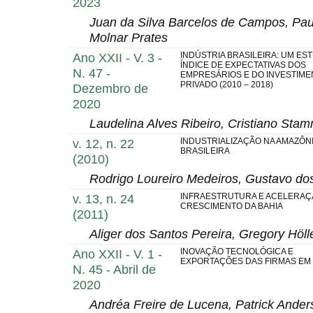
2023
Juan da Silva Barcelos de Campos, Paul
Molnar Prates
Ano XXII - V. 3 -
INDÚSTRIA BRASILEIRA: UM ES
ÍNDICE DE EXPECTATIVAS DOS
N. 47 -
EMPRESÁRIOS E DO INVESTIM
PRIVADO (2010 – 2018)
Dezembro de
2020
Laudelina Alves Ribeiro, Cristiano Sta
v. 12, n. 22
INDUSTRIALIZAÇÃO NA AMAZÔN
BRASILEIRA
(2010)
Rodrigo Loureiro Medeiros, Gustavo do
v. 13, n. 24
INFRAESTRUTURA E ACELERAÇ
CRESCIMENTO DA BAHIA
(2011)
Aliger dos Santos Pereira, Gregory Höl
Ano XXII - V. 1 -
INOVAÇÃO TECNOLÓGICA E
EXPORTAÇÕES DAS FIRMAS EM
N. 45 - Abril de
2020
Andréa Freire de Lucena, Patrick Ander