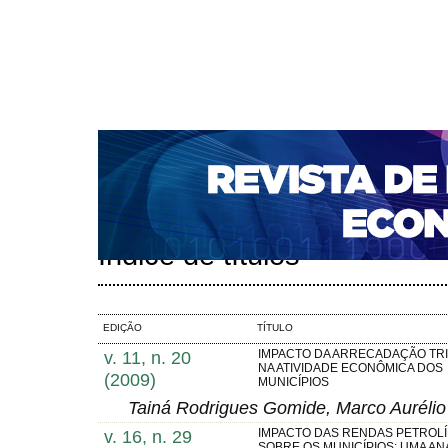
CAPA
SOBRE
ACESSO
CADASTRO
PESQ
NOTÍCIAS
PORTAL DE REVISTAS DA UNIFACS
S
BASES DE DADOS E INDEXADORES
Capa
Pesquisa
Índice de títulos
>
>
Índice de títulos
EDIÇÃO
TÍTULO
v. 11, n. 20
IMPACTO DA ARRECADAÇÃO TRI
NA ATIVIDADE ECONÔMICA DOS
(2009)
MUNICÍPIOS
Tainá Rodrigues Gomide, Marco Aurélio
v. 16, n. 29
IMPACTO DAS RENDAS PETROL
SOBRE OS MUNICÍPIOS: UMA AN