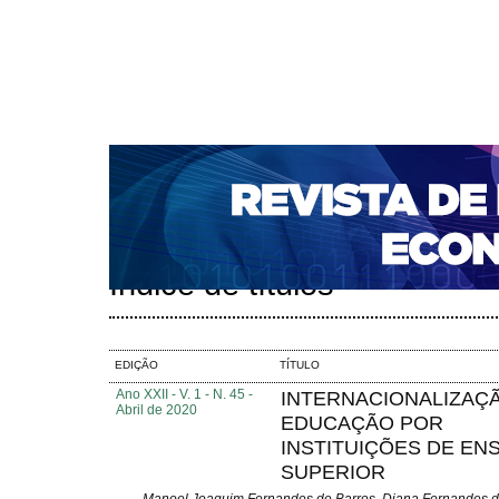
CAPA
SOBRE
ACESSO
CADASTRO
PESQ
NOTÍCIAS
PORTAL DE REVISTAS DA UNIFACS
S
BASES DE DADOS E INDEXADORES
Capa
Pesquisa
Índice de títulos
>
>
Índice de títulos
EDIÇÃO
TÍTULO
Ano XXII - V. 1 - N. 45 -
INTERNACIONALIZAÇ
Abril de 2020
EDUCAÇÃO POR
INSTITUIÇÕES DE EN
SUPERIOR