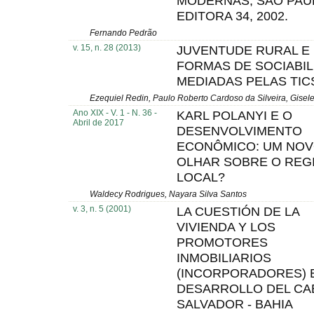
MODERNAS, SÃO PAU
EDITORA 34, 2002.
Fernando Pedrão
v. 15, n. 28 (2013)
JUVENTUDE RURAL E
FORMAS DE SOCIABIL
MEDIADAS PELAS TIC
Ezequiel Redin, Paulo Roberto Cardoso da Silveira, Gisel
Ano XIX - V. 1 - N. 36 -
KARL POLANYI E O
Abril de 2017
DESENVOLVIMENTO
ECONÔMICO: UM NO
OLHAR SOBRE O REGI
LOCAL?
Waldecy Rodrigues, Nayara Silva Santos
v. 3, n. 5 (2001)
LA CUESTIÓN DE LA
VIVIENDA Y LOS
PROMOTORES
INMOBILIARIOS
(INCORPORADORES) 
DESARROLLO DEL CA
SALVADOR - BAHIA