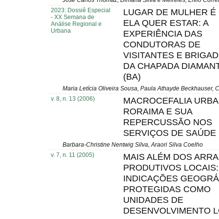
José Carlos Thomaz, Dimaria Silva e Meireles, Elvio Corre
2023: Dossiê Especial
LUGAR DE MULHER É
- XX Semana de
ELA QUER ESTAR: A
Análise Regional e
Urbana
EXPERIÊNCIA DAS
CONDUTORAS DE
VISITANTES E BRIGAD
DA CHAPADA DIAMAN
(BA)
Maria Letícia Oliveira Sousa, Paula Athayde Beckhauser, 
v. 8, n. 13 (2006)
MACROCEFALIA URBA
RORAIMA E SUA
REPERCUSSÃO NOS
SERVIÇOS DE SAÚDE
Barbara-Christine Nentwig Silva, Araori Silva Coelho
v. 7, n. 11 (2005)
MAIS ALÉM DOS ARR
PRODUTIVOS LOCAIS:
INDICAÇÕES GEOGRÁ
PROTEGIDAS COMO
UNIDADES DE
DESENVOLVIMENTO 