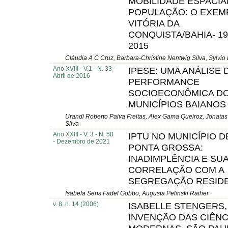
MOBILIDADE ESPACIA
POPULAÇÃO: O EXEM
VITÓRIA DA
CONQUISTA/BAHIA- 19
2015
Cláudia A C Cruz, Barbara-Christine Nentwig Silva, Sylvio
Ano XVIII - V.1 - N. 33 -
IPESE: UMA ANÁLISE 
Abril de 2016
PERFORMANCE
SOCIOECONÔMICA D
MUNICÍPIOS BAIANOS
Urandi Roberto Paiva Freitas, Alex Gama Queiroz, Jonatas
Silva
Ano XXIII - V. 3 - N. 50
IPTU NO MUNICÍPIO D
- Dezembro de 2021
PONTA GROSSA:
INADIMPLÊNCIA E SU
CORRELAÇÃO COM A
SEGREGAÇÃO RESIDE
Isabela Sens Fadel Gobbo, Augusta Pelinski Raiher
v. 8, n. 14 (2006)
ISABELLE STENGERS,
INVENÇÃO DAS CIÊNC