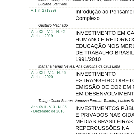
Manoel Joaquim Fernandes de Barros, Diana Fernandes do
Luciane Stallivieri
v. 1, n. 2 (1999)
Introdução ao Pensame
Complexo
Gustavo Machado
Ano XXI - V. 1 - N. 42 -
INVESTIMENTO EM CA
Abril de 2019
HUMANO E RETORNO
EDUCAÇÃO NOS MER
DE TRABALHO BRASIL
1991/2010
Mariana Farias Neves, Ana Carolina da Cruz Lima
Ano XXII - V. 1 - N. 45 -
INVESTIMENTO
Abril de 2020
ESTRANGEIRO DIRET
EMISSÃO DE CO2 EM 
EM DESENVOLVIMEN
Thiago Costa Soares, Vanessa Ferreira Teixeira, Luckas S
Ano XVIII - V. 3 - N. 35
INVESTIMENTOS PÚB
- Dezembro de 2016
E PRIVADOS NAS CID
MÉDIAS BRASILEIRAS
REPERCUSSÕES NA