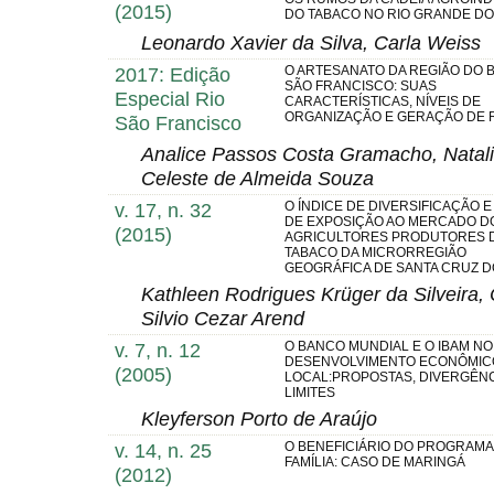
(2015)
DO TABACO NO RIO GRANDE DO
Leonardo Xavier da Silva, Carla Weiss
2017: Edição
O ARTESANATO DA REGIÃO DO 
SÃO FRANCISCO: SUAS
Especial Rio
CARACTERÍSTICAS, NÍVEIS DE
ORGANIZAÇÃO E GERAÇÃO DE 
São Francisco
Analice Passos Costa Gramacho, Natali
Celeste de Almeida Souza
v. 17, n. 32
O ÍNDICE DE DIVERSIFICAÇÃO 
DE EXPOSIÇÃO AO MERCADO D
(2015)
AGRICULTORES PRODUTORES 
TABACO DA MICRORREGIÃO
GEOGRÁFICA DE SANTA CRUZ D
Kathleen Rodrigues Krüger da Silveira
Silvio Cezar Arend
v. 7, n. 12
O BANCO MUNDIAL E O IBAM NO
DESENVOLVIMENTO ECONÔMIC
(2005)
LOCAL:PROPOSTAS, DIVERGÊNC
LIMITES
Kleyferson Porto de Araújo
v. 14, n. 25
O BENEFICIÁRIO DO PROGRAMA
FAMÍLIA: CASO DE MARINGÁ
(2012)