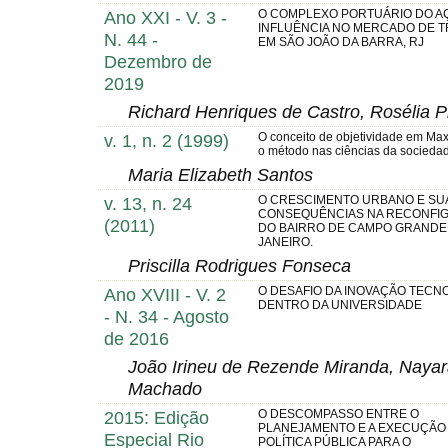
Ano XXI - V. 3 -
O COMPLEXO PORTUÁRIO DO AÇ
INFLUÊNCIA NO MERCADO DE 
N. 44 -
EM SÃO JOÃO DA BARRA, RJ
Dezembro de
2019
Richard Henriques de Castro, Rosélia P
v. 1, n. 2 (1999)
O conceito de objetividade em Ma
o método nas ciências da socieda
Maria Elizabeth Santos
v. 13, n. 24
O CRESCIMENTO URBANO E SU
CONSEQUÊNCIAS NA RECONFI
(2011)
DO BAIRRO DE CAMPO GRANDE,
JANEIRO.
Priscilla Rodrigues Fonseca
Ano XVIII - V. 2
O DESAFIO DA INOVAÇÃO TECN
DENTRO DA UNIVERSIDADE
- N. 34 - Agosto
de 2016
João Irineu de Rezende Miranda, Nayara
Machado
2015: Edição
O DESCOMPASSO ENTRE O
PLANEJAMENTO E A EXECUÇÃO
Especial Rio
POLÍTICA PÚBLICA PARA O