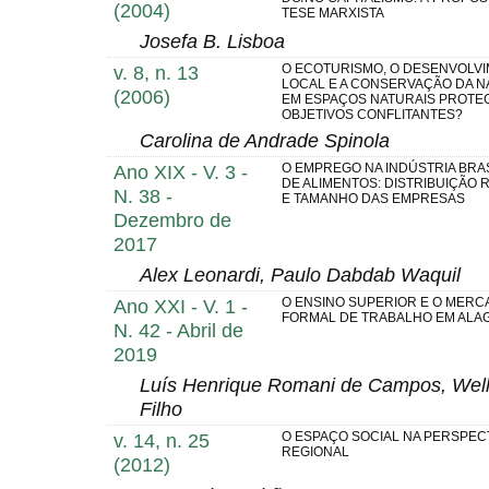
(2004)
TESE MARXISTA
Josefa B. Lisboa
v. 8, n. 13
O ECOTURISMO, O DESENVOLV
LOCAL E A CONSERVAÇÃO DA N
(2006)
EM ESPAÇOS NATURAIS PROTEG
OBJETIVOS CONFLITANTES?
Carolina de Andrade Spinola
Ano XIX - V. 3 -
O EMPREGO NA INDÚSTRIA BRAS
DE ALIMENTOS: DISTRIBUIÇÃO 
N. 38 -
E TAMANHO DAS EMPRESAS
Dezembro de
2017
Alex Leonardi, Paulo Dabdab Waquil
Ano XXI - V. 1 -
O ENSINO SUPERIOR E O MER
FORMAL DE TRABALHO EM ALA
N. 42 - Abril de
2019
Luís Henrique Romani de Campos, Well
Filho
v. 14, n. 25
O ESPAÇO SOCIAL NA PERSPEC
REGIONAL
(2012)