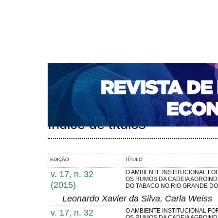
CAPA
SOBRE
ACESSO
CADASTRO
PESQ
NOTÍCIAS
PORTAL DE REVISTAS DA UNIFACS
S
BASES DE DADOS E INDEXADORES
Capa
Pesquisa
Índice de títulos
>
>
Índice de títulos
EDIÇÃO
TÍTULO
v. 17, n. 32
O AMBIENTE INSTITUCIONAL FO
OS RUMOS DA CADEIA AGROIND
(2015)
DO TABACO NO RIO GRANDE DO
Leonardo Xavier da Silva, Carla Weiss
v. 17, n. 32
O AMBIENTE INSTITUCIONAL FO
OS RUMOS DA CADEIA AGROIND