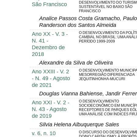
DESENVOLVIMENTO DO TURIS
São Francisco
SUSTENTÁVEL NO BAIXO SÃO
FRANCISCO
Analice Passos Costa Gramacho, Paulo H
Randerson dos Santos Almeida
Ano XX - V. 3 -
O DESENVOLVIMENTO DA POLÍT
CAMBIAL NO BRASIL: UMA ANÁL
N. 41 -
PERÍODO 1999-2009
Dezembro de
2018
Alexandre da Silva de Oliveira
Ano XXIII - V. 2
O DESENVOLVIMENTO MUNICIPA
MESORREGIÃO DIFERENCIADA
- N. 49 - Agosto
JEQUITINHONHA-MUCURI
de 2021
Douglas Vianna Bahiense, Jandir Ferre
Ano XXI - V. 2 -
O DESENVOLVIMENTO
SOCIOECONÔMICO EM MUNICÍP
N. 43 - Agosto
RECEPTORES DE PARQUES EÓL
UMA ANÁLISE COM ÍNDICES FIR
de 2019
Silvia Helena Albuquerque Sales
v. 6, n. 10
O DISCURSO DO DESENVOLVIM
DO/NO CAPITALISMO: À PROPÓS