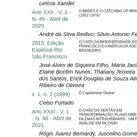
Letícia Xander
Ano XXII - V. 1 -
O BNDES E O CATCHING UP BRA
(1952-1979)
N. 45 - Abril de
2020
André da Silva Redivo, Silvio Antonio F
2015: Edição
O CAOS DA BIODIVERSIDADE DO
FRANCISCO E A INÉRCIA DA SO
Especial Rio
BRASILEIRA
São Francisco
José Alves de Siqueira Filho, Maria Ja
Elaine Bonfim Nunes, Thatiany Teixeir
dos Santos, Erick Douglas de Souza Al
Ribeiro de Oliveira
v. 1, n. 2 (1999)
O Capitalismo Global
Celso Furtado
Ano XXIII - V. 1
O CHÃO DO SERTÃO EM
TRANSFORMAÇÃO: PLANO DIRE
- N. 48 - Abril de
DILEMAS INTRAURBANOS - UM 
ANÁLISE EM PICOS/PI
2021
Rógis Juarez Bernardy, Juscelino Gome