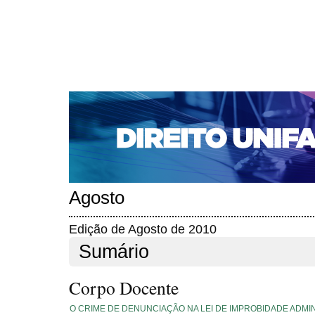
CAPA
SOBRE
ACESSO
CADASTRO
PESQ
NOTÍCIAS
EDIÇÕES DE Nº 1 A 100
WEBMAIL
Capa
Edições anteriores
n. 122 (2010)
>
>
n. 122 (2010)
Agosto
Edição de Agosto de 2010
Sumário
Corpo Docente
O CRIME DE DENUNCIAÇÃO NA LEI DE IMPROBIDADE ADMIN