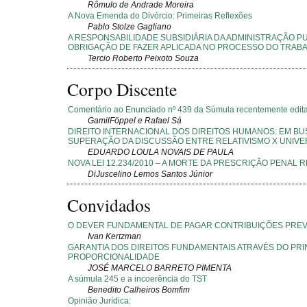
Rômulo de Andrade Moreira
A Nova Emenda do Divórcio: Primeiras Reflexões
Pablo Stolze Gagliano
A RESPONSABILIDADE SUBSIDIÁRIA DA ADMINISTRAÇÃO PU
OBRIGAÇÃO DE FAZER APLICADA NO PROCESSO DO TRABA
Tercio Roberto Peixoto Souza
Corpo Discente
Comentário ao Enunciado nº 439 da Súmula recentemente edit
GamilFöppel e Rafael Sá
DIREITO INTERNACIONAL DOS DIREITOS HUMANOS: EM BU
SUPERAÇÃO DA DISCUSSÃO ENTRE RELATIVISMO X UNIV
EDUARDO LOULA NOVAIS DE PAULA
NOVA LEI 12.234/2010 – A MORTE DA PRESCRIÇÃO PENAL 
DiJuscelino Lemos Santos Júnior
Convidados
O DEVER FUNDAMENTAL DE PAGAR CONTRIBUIÇÕES PREV
Ivan Kertzman
GARANTIA DOS DIREITOS FUNDAMENTAIS ATRAVÉS DO PRI
PROPORCIONALIDADE
JOSÉ MARCELO BARRETO PIMENTA
A súmula 245 e a incoerência do TST
Benedito Calheiros Bomfim
Opinião Jurídica: